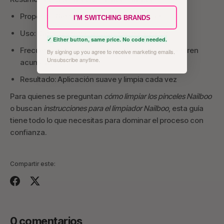
Propósito: Restaura pinceles endurecidos
I'M SWITCHING BRANDS
Uso: Cambia y remoja para una limpieza fácil
✓ Either button, same price. No code needed.
Frecuencia: Tan pronto como los pinceles muestren
By signing up you agree to receive marketing emails.
Unsubscribe anytime.
acumulación
Resultado: Aplicación suave y limpia cada vez
Para quienes se preguntan
cómo limpiar los pinceles Nailboo
o buscan
instrucciones para el limpiador Nailboo
, esta guía
tiene todo lo que necesitas para dominar el proceso con
confianza.
Compartir este:
Compartir
Tuitear
0 comentarios