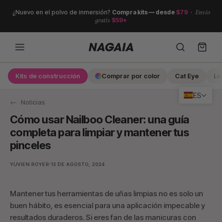
Ir
¿Nuevo en el polvo de inmersión?
Compra kits — desde
$79
·
Envío
directamente
gratis
$59+
al
contenido
Kits de construcción
Comprar por color
Cat Eye
Lí
Search
ES
Noticias
Cómo usar Nailboo Cleaner: una guía
completa para limpiar y mantener tus
pinceles
·
YUVIEN ROYER
13 DE AGOSTO, 2024
Mantener tus herramientas de uñas limpias no es solo un
buen hábito, es esencial para una aplicación impecable y
resultados duraderos. Si eres fan de las manicuras con