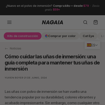
Ir
¿Nuevo en el polvo de inmersión?
Compra kits — desde
$79
·
Envío
directamente
gratis
$59+
al
contenido
Kits de construcción
Comprar por color
Cat Eye
Lí
Search
ES
Noticias
Cómo cuidar las uñas de inmersión: una
guía completa para mantener tus uñas de
inmersión
·
YUVIEN ROYER
21 DE JUNIO, 2024
Las uñas con polvo de inmersión se han vuelto una
tendencia popular por su durabilidad, colores vibrantes y
acabado impresionante. Sin embargo, como cualquier otro