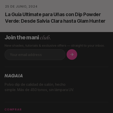
25 DE JUNIO, 2024
La Guía Ultimate para Uñas con Dip Powder
Verde: Desde Salvia Clara hasta Glam Hunter
club.
Join the mani
New shades, tutorials & exclusive offers — straight to your inbox.
Polvo dip de calidad de salón, hecho
simple. Más de 450 tonos, sin lámpara UV.
COMPRAR