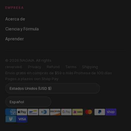
EMPRESA
Acerca de
Ciencia y Fórmula
Aprender
© 2026 NAGAIA. All rights
reserved.
Privacy
Refund
Terms
Shipping
Envío gratis en compras de $59 o más
·
Promesa de 100 días
·
Pagos a plazos con Shop Pay