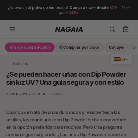
Ir
¿Nuevo en el polvo de inmersión?
Compra kits — desde
$79
·
Envío
directamente
gratis
$59+
al
contenido
Kits de construcción
Comprar por color
Cat Eye
Lí
Search
ES
Noticias
¿Se pueden hacer uñas con Dip Powder
sin luz UV? Una guía segura y con estilo
·
YUVIEN ROYER
24 DE JULIO, 2024
Cuando se trata de uñas duraderas y resistentes a las
astillas, las manicuras con Dip Powder se han convertido
en la opción preferida para muchos. Pero una pregunta
común sigue surgiendo: ¿Las uñas Dip Powder necesitan