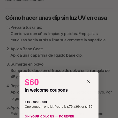
Cómo hacer uñas dip sin luz UV en casa
Prepara tus uñas:
Comienza con uñas limpias y pulidas. Empuja las
cutículas hacia atrás y lima suavemente la superficie.
Aplica Base Coat:
Aplica una capa fina de líquido base dip.
Sumerge en polvo:
Sumerge tu dedo en el frasco de polvo en un ángulo de
45 grados. Sacude el exceso.
$60
Repite las capas:
in welcome coupons
Aplica otra capa de base y luego sumerge de nuevo. Por
lo general, 2–3 capas ofrecen la mejor cobertura.
$10 · $20 · $30
One coupon, one kit. Yours is $79, $99, or $139.
Aplica Activator:
Este líquido endurece el polvo y fija todo en su lugar.
ON YOUR COLORS — FOREVER